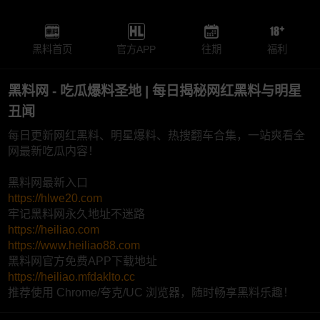
黑料首页
官方APP
往期
福利
黑料网 - 吃瓜爆料圣地 | 每日揭秘网红黑料与明星
丑闻
每日更新网红黑料、明星爆料、热搜翻车合集，一站爽看全
网最新吃瓜内容！
黑料网最新入口
https://hlwe20.com
牢记黑料网永久地址不迷路
https://heiliao.com
https://www.heiliao88.com
黑料网官方免费APP下载地址
https://heiliao.mfdaklto.cc
推荐使用 Chrome/夸克/UC 浏览器，随时畅享黑料乐趣！