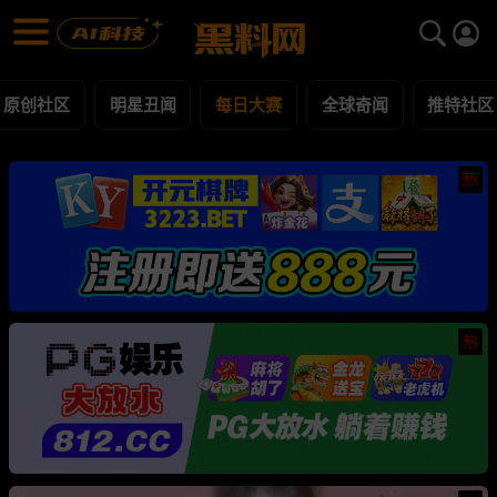
每日大赛 黑料合集 - 黑料网
每日大赛 每日更新黑料吃瓜爆料
原创社区
明星丑闻
每日大赛
全球奇闻
推特社区
热
热