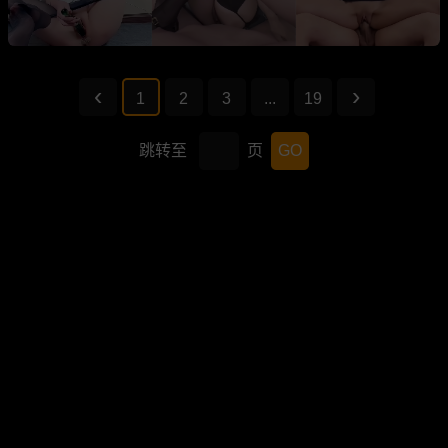
1
2
3
...
19
跳转至
页
GO