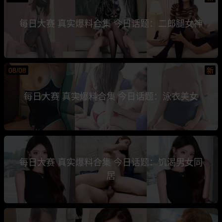
每日大赛 真实爆料合集 今日话题：二郎腿女神
08/08
新
每日大赛 真实爆料合集 今日话题：泳衣美女
每日大赛 真实爆料合集 今日话题：饥渴男女同
居