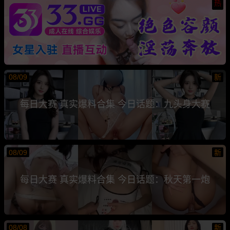
热
08/09
新
每日大赛 真实爆料合集 今日话题：九头身大赛
08/09
新
每日大赛 真实爆料合集 今日话题：秋天第一炮
08/08
新